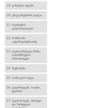
19.
გაჩერება დგომა
20.
გზაჯვარედინის გავლა
21.
რკინიგზის
გადასასვლელი
22.
მოძრაობა
ავტომაგისტრალზე
23.
საცხოვრებელი ზონა,
სამარშრუტოს
პრიორიტეტი
24.
ბუქსირება
25.
სასწავლო სვლა
26.
გადაზიდვები, ხალხი,
ტვირთი
27.
ველოსიპედი, მოპედი
და პირუტყვის