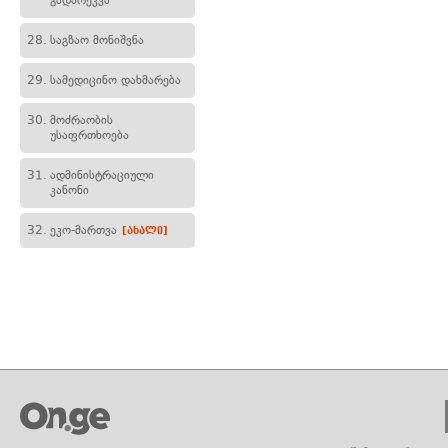
გადარეკვა
28.
საგზაო მონიშვნა
29.
სამედიცინო დახმარება
30.
მოძრაობის
უსაფრთხოება
31.
ადმინისტრაციული
კანონი
32.
ეკო-მართვა
[ახალი]