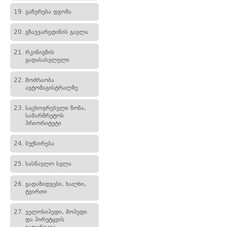
19.
გაჩერება დგომა
20.
გზაჯვარედინის გავლა
21.
რკინიგზის
გადასასვლელი
22.
მოძრაობა
ავტომაგისტრალზე
23.
საცხოვრებელი ზონა,
სამარშრუტოს
პრიორიტეტი
24.
ბუქსირება
25.
სასწავლო სვლა
26.
გადაზიდვები, ხალხი,
ტვირთი
27.
ველოსიპედი, მოპედი
და პირუტყვის