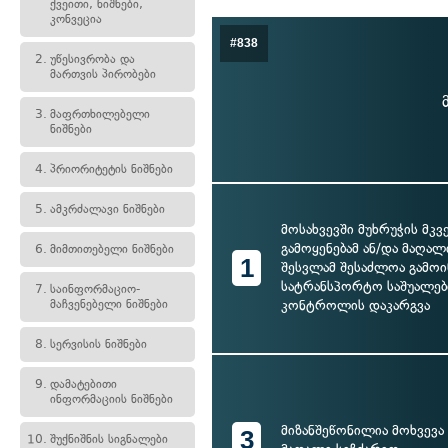
ქვეითი, ნიშნები,
კონვეცია
#838
2.
უწესივრობა და
მართვის პირობები
3.
მაფრთხილებელი
ნიშნები
4.
პრიორიტეტის ნიშნები
5.
ამკრძალავი ნიშნები
მოსახვევში მუხრუჭის მკ
გამოყენებამ ან/და მაღალ
6.
მიმთითებელი ნიშნები
1
შესვლამ შესაძლოა გამო
სატრანსპორტო საშუალებ
7.
საინფორმაციო-
მაჩვენებელი ნიშნები
კონტროლის დაკარგვა
8.
სერვისის ნიშნები
9.
დამატებითი
ინფორმაციის ნიშნები
მიზანშეწონილია მოხვევ
3
10.
შუქნიშნის სიგნალები