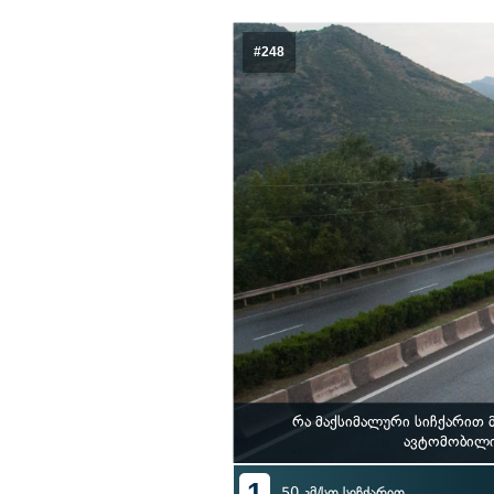
#248
რა მაქსიმალური სიჩქარით 
ავტომობილი
1
50 კმ/სთ სიჩქარით