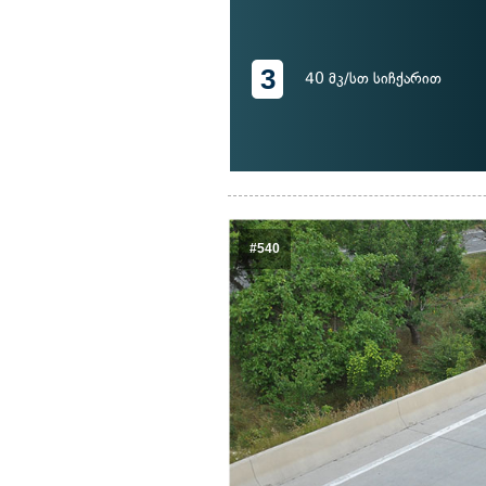
3
40 მკ/სთ სიჩქარით
#540