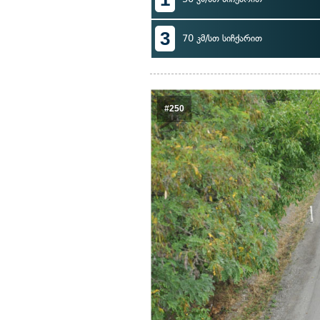
3
70 კმ/სთ სიჩქარით
#250