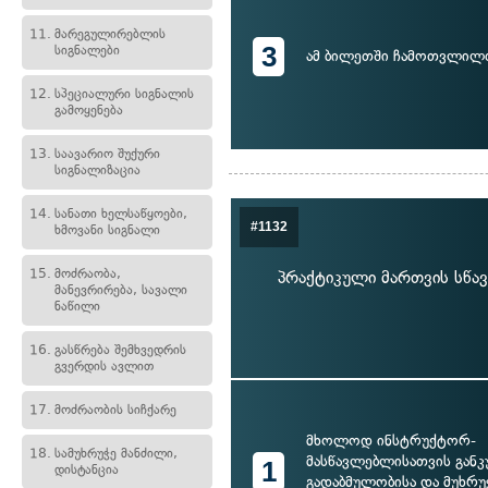
11.
მარეგულირებლის
3
სიგნალები
ამ ბილეთში ჩამოთვლილ
12.
სპეციალური სიგნალის
გამოყენება
13.
საავარიო შუქური
სიგნალიზაცია
14.
სანათი ხელსაწყოები,
#1132
ხმოვანი სიგნალი
15.
მოძრაობა,
პრაქტიკული მართვის სწა
მანევრირება, სავალი
ნაწილი
16.
გასწრება შემხვედრის
გვერდის ავლით
17.
მოძრაობის სიჩქარე
მხოლოდ ინსტრუქტორ-
18.
სამუხრუჭე მანძილი,
მასწავლებლისათვის გან
1
დისტანცია
გადაბმულობისა და მუხრუ