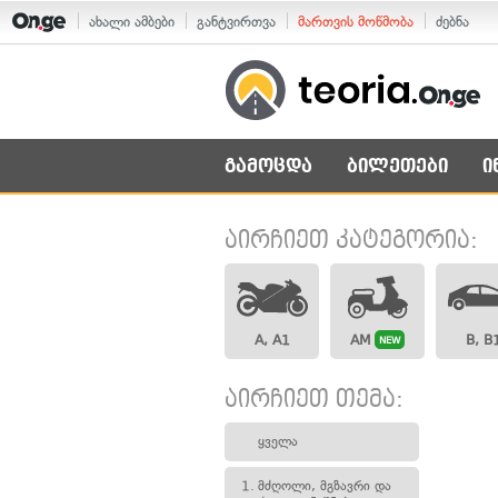
ახალი ამბები
განტვირთვა
მართვის მოწმობა
ძებნა
გამოცდა
ბილეთები
ი
აირჩიეთ კატეგორია:
A, A1
AM
B, B
NEW
აირჩიეთ თემა:
ყველა
1.
მძღოლი, მგზავრი და