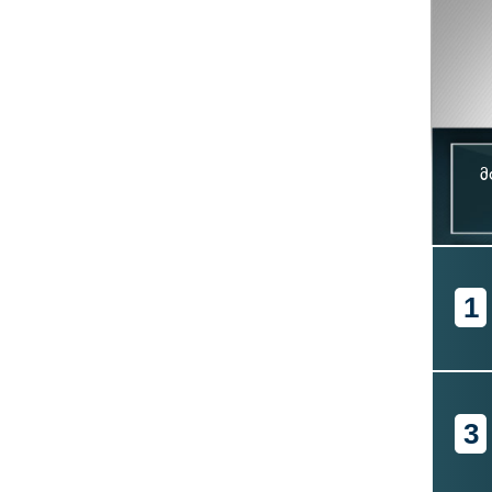
მ
1
3