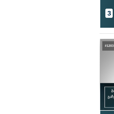
3
#1203
მ
გაჩ