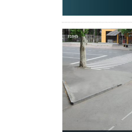
#1045