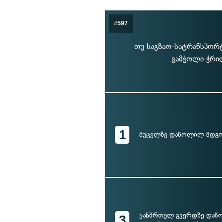
#597
თუ საგზაო-სატრანსპორ
გამჭოლი ჭრი
1
მუცელზე დაწოლილ მდგო
ჯანმრთელ გვერდზე დაწ
3