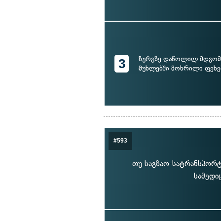
ზურგზე დაწოლილ მდგომ
3
მუხლებში მოხრილი ფეხე
#593
თუ საგზაო-სატრანსპორტ
სამედი