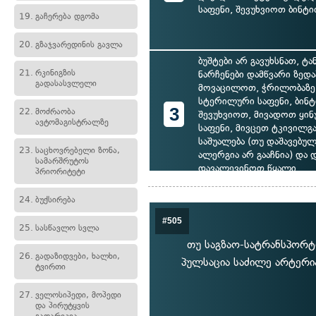
საფენი, შევუხვიოთ ბინტ
19.
გაჩერება დგომა
20.
გზაჯვარედინის გავლა
ბუშტები არ გავუხსნათ, ტ
21.
რკინიგზის
ნარჩენები დამწვარი ზედ
გადასასვლელი
მოვაცილოთ, ჭრილობაზე
სტერილური საფენი, ბინ
3
22.
მოძრაობა
შევუხვიოთ, მივადოთ ყინ
ავტომაგისტრალზე
საფენი, მივცეთ ტკივილგ
საშუალება (თუ დაშავებულ
23.
საცხოვრებელი ზონა,
ალერგია არ გააჩნია) და 
სამარშრუტოს
დავალევინოთ წყალი
პრიორიტეტი
24.
ბუქსირება
#505
25.
სასწავლო სვლა
თუ საგზაო-სატრანსპორტო
26.
გადაზიდვები, ხალხი,
პულსაცია საძილე არტერია
ტვირთი
27.
ველოსიპედი, მოპედი
და პირუტყვის