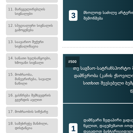
11.
მარეგულირებლის
მხოლოდ საძილე არტერია
3
სიგნალები
შემოწმება
12.
სპეციალური სიგნალის
გამოყენება
13.
საავარიო შუქური
სიგნალიზაცია
14.
სანათი ხელსაწყოები,
#500
ხმოვანი სიგნალი
თუ საგზაო-სატრანსპორტო შ
15.
მოძრაობა,
დამწვრობა (კანის ქსოვი
მანევრირება, სავალი
სითხით შევსებული ბუშ
ნაწილი
დ
16.
გასწრება შემხვედრის
გვერდის ავლით
17.
მოძრაობის სიჩქარე
დამწვარი ზედაპირი გადა
18.
სამუხრუჭე მანძილი,
წყლით, დავუმუშაოთ იოდ
1
დისტანცია
დავადოთ ბაქტერიციდული