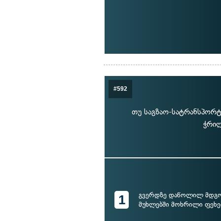
#592
თუ საგზაო-სატრანსპორტ
ჭრილ
გვერდზე დაწოლილ მდგო
1
მუხლებში მოხრილი ფეხე