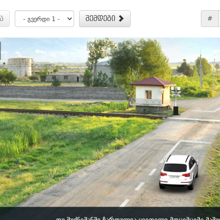
ა
შემდეგი
#
თუ შუქნიშანში ჩართულია ყვითელი მოციმციმე მაშუ