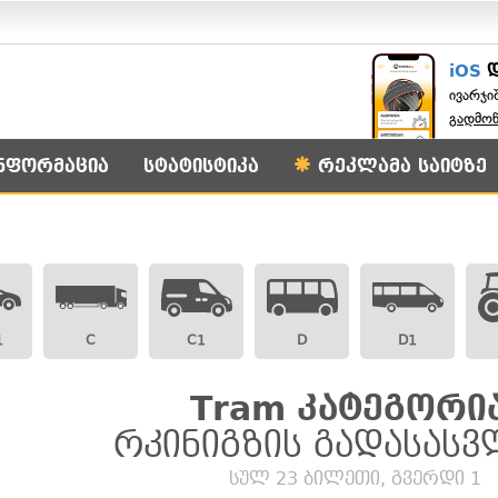
iOS
ივარჯი
გადმო
ნფორმაცია
სტატისტიკა
რეკლამა საიტზე
1
C
C1
D
D1
Tram კატეგორია
რკინიგზის გადასას
სულ 23 ბილეთი, გვერდი 1