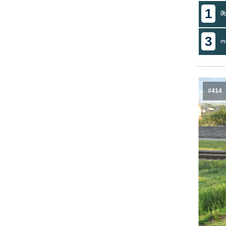
1
მ
3
ო
#414