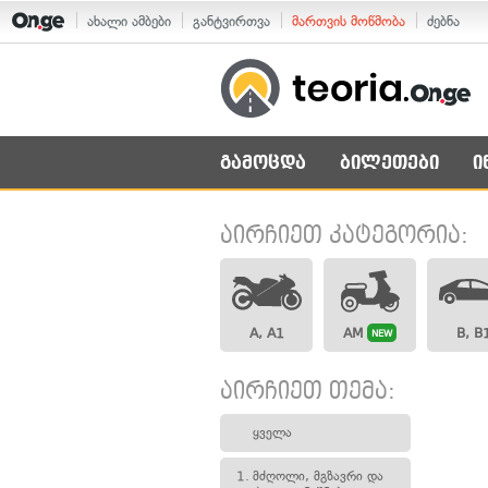
ახალი ამბები
განტვირთვა
მართვის მოწმობა
ძებნა
გამოცდა
ბილეთები
ი
აირჩიეთ კატეგორია:
A, A1
AM
B, B
NEW
აირჩიეთ თემა:
ყველა
1.
მძღოლი, მგზავრი და