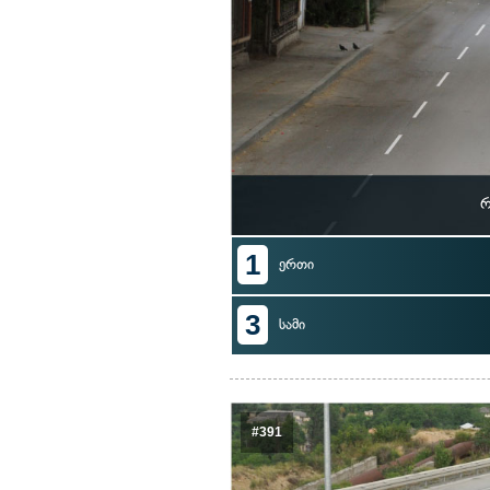
რ
1
ერთი
3
სამი
#391