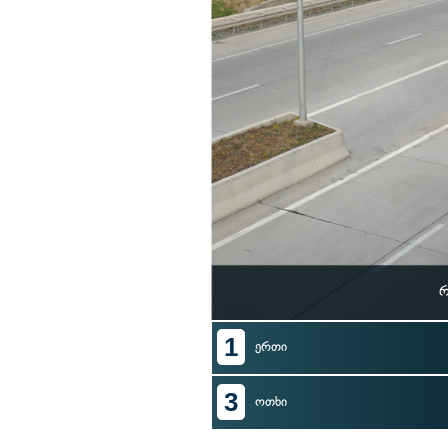
რ
1
ერთი
3
ოთხი