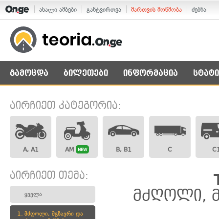
ახალი ამბები
განტვირთვა
მართვის მოწმობა
ძებნა
გამოცდა
ბილეთები
ინფორმაცია
სტატი
აირჩიეთ კატეგორია:
A, A1
AM
B, B1
C
C
NEW
აირჩიეთ თემა:
მძღოლი, მ
ყველა
1.
მძღოლი, მგზავრი და