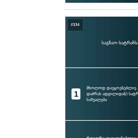
#334
საგზაო-სატრან
მხოლოდ დაუყოვნებლივ გ
1
დაძრას ადგილიდან) სა
საშუალება