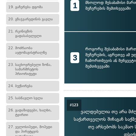
მხოლოდ შესაბამისი მარ
1
19.
გაჩერება დგომა
შეჩერების შემთხვევაში
20.
გზაჯვარედინის გავლა
21.
რკინიგზის
გადასასვლელი
22.
მოძრაობა
როგორც შესაბამისი მარ
ავტომაგისტრალზე
შეჩერების, აგრეთვე ამ უ
3
ჩამორთმევის ან შეწყვეტის
23.
საცხოვრებელი ზონა,
შემთხვევაში
სამარშრუტოს
პრიორიტეტი
24.
ბუქსირება
25.
სასწავლო სვლა
#123
26.
გადაზიდვები, ხალხი,
ვალდებულია თუ არა მძ
ტვირთი
საქართველოს შინაგან საქმ
თუ არსებობს საკმა
27.
ველოსიპედი, მოპედი
და პირუტყვის
ფსიქ