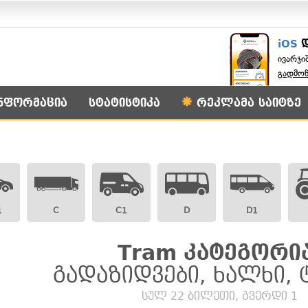
iOS
ივარჯი
გადმო
ნფორმაცია
სტატისტიკა
რეკლამა საიტზე
1
C
C1
D
D1
Tram კატეგორია
გადაზიდვები, ხალხი,
სულ 22 ბილეთი, გვერდი 1