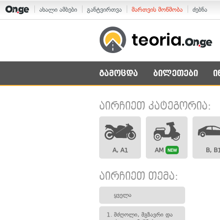
ახალი ამბები
განტვირთვა
მართვის მოწმობა
ძებნა
გამოცდა
ბილეთები
ი
აირჩიეთ კატეგორია:
A, A1
AM
B, B
NEW
აირჩიეთ თემა:
ყველა
1.
მძღოლი, მგზავრი და