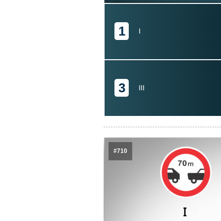
1
I
3
III
#710