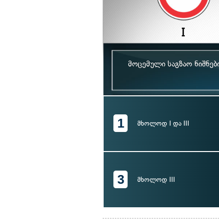
მოცემული საგზაო ნიშნე
1
მხოლოდ I და III
3
მხოლოდ III