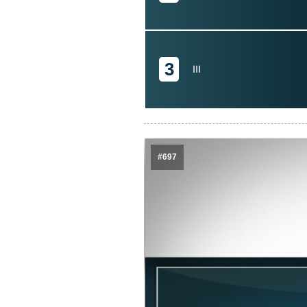
3
III
#697