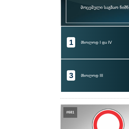
მოცემული საგზაო ნიშნ
1
მხოლოდ I და IV
3
მხოლოდ III
#681