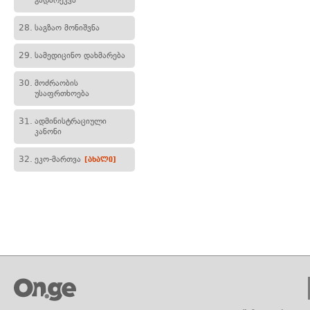
გადარეკვა
28.
საგზაო მონიშვნა
29.
სამედიცინო დახმარება
30.
მოძრაობის
უსაფრთხოება
31.
ადმინისტრაციული
კანონი
32.
ეკო-მართვა
[ახალი]