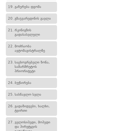
19.
გაჩერება დგომა
20.
გზაჯვარედინის გავლა
21.
რკინიგზის
გადასასვლელი
22.
მოძრაობა
ავტომაგისტრალზე
23.
საცხოვრებელი ზონა,
სამარშრუტოს
პრიორიტეტი
24.
ბუქსირება
25.
სასწავლო სვლა
26.
გადაზიდვები, ხალხი,
ტვირთი
27.
ველოსიპედი, მოპედი
და პირუტყვის