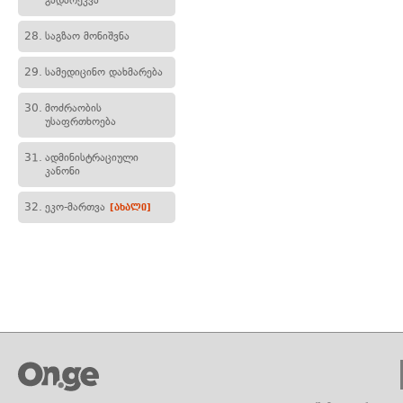
გადარეკვა
28.
საგზაო მონიშვნა
29.
სამედიცინო დახმარება
30.
მოძრაობის
უსაფრთხოება
31.
ადმინისტრაციული
კანონი
32.
ეკო-მართვა
[ახალი]