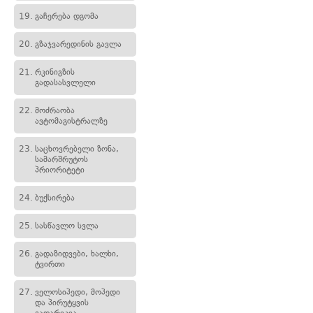
19.
გაჩერება დგომა
20.
გზაჯვარედინის გავლა
21.
რკინიგზის
გადასასვლელი
22.
მოძრაობა
ავტომაგისტრალზე
23.
საცხოვრებელი ზონა,
სამარშრუტოს
პრიორიტეტი
24.
ბუქსირება
25.
სასწავლო სვლა
26.
გადაზიდვები, ხალხი,
ტვირთი
27.
ველოსიპედი, მოპედი
და პირუტყვის