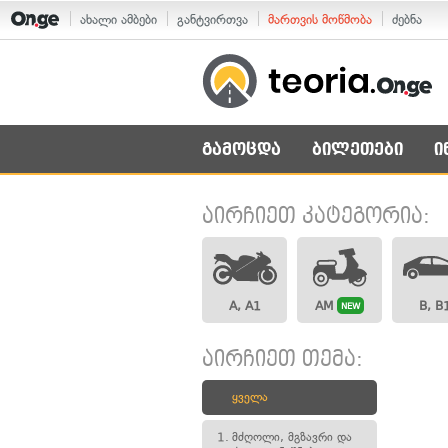
ახალი ამბები
განტვირთვა
მართვის მოწმობა
ძებნა
გამოცდა
ბილეთები
ი
აირჩიეთ კატეგორია:
A, A1
AM
B, B
NEW
აირჩიეთ თემა:
ყველა
1.
მძღოლი, მგზავრი და