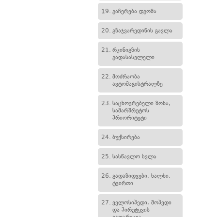
19.
გაჩერება დგომა
20.
გზაჯვარედინის გავლა
21.
რკინიგზის
გადასასვლელი
22.
მოძრაობა
ავტომაგისტრალზე
23.
საცხოვრებელი ზონა,
სამარშრუტოს
პრიორიტეტი
24.
ბუქსირება
25.
სასწავლო სვლა
26.
გადაზიდვები, ხალხი,
ტვირთი
27.
ველოსიპედი, მოპედი
და პირუტყვის