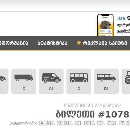
iOS
ივარჯი
გადმო
ნფორმაცია
სტატისტიკა
რეკლამა საიტზე
1
C
C1
D
D1
სამედიცინო დახმარება
ბილეთი #1078
კატეგორიები:
[A, A1]
,
[B, B1]
,
[C]
,
[C1]
,
[D]
,
[D1]
,
[T, S