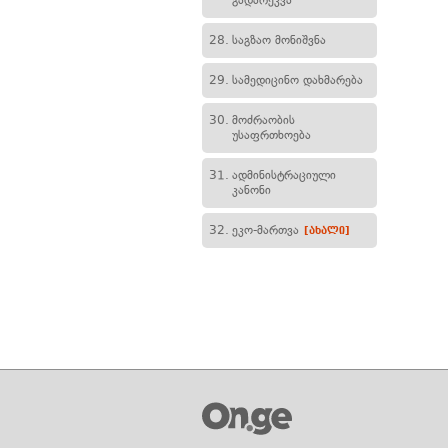
გადარეკვა
28.
საგზაო მონიშვნა
29.
სამედიცინო დახმარება
30.
მოძრაობის
უსაფრთხოება
31.
ადმინისტრაციული
კანონი
32.
ეკო-მართვა
[ახალი]