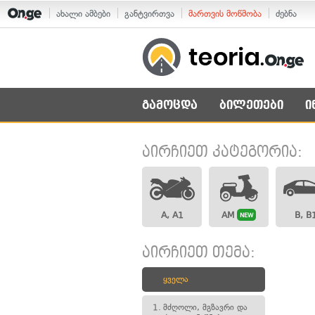
ახალი ამბები
განტვირთვა
მართვის მოწმობა
ძებნა
გამოცდა
ბილეთები
ი
აირჩიეთ კატეგორია:
A, A1
AM
B, B
NEW
აირჩიეთ თემა:
ყველა
1.
მძღოლი, მგზავრი და