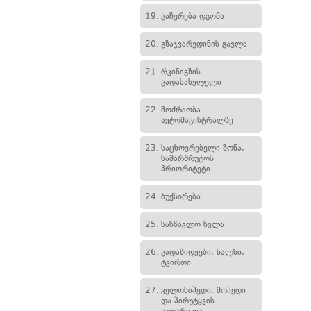
19.
გაჩერება დგომა
20.
გზაჯვარედინის გავლა
21.
რკინიგზის
გადასასვლელი
22.
მოძრაობა
ავტომაგისტრალზე
23.
საცხოვრებელი ზონა,
სამარშრუტოს
პრიორიტეტი
24.
ბუქსირება
25.
სასწავლო სვლა
26.
გადაზიდვები, ხალხი,
ტვირთი
27.
ველოსიპედი, მოპედი
და პირუტყვის