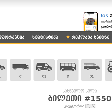
iOS
ივარჯი
გადმო
ნფორმაცია
სტატისტიკა
რეკლამა საიტზე
1
C
C1
D
D1
სასწავლო სვლა
ბილეთი #1550
კატეგორია:
[T, S]