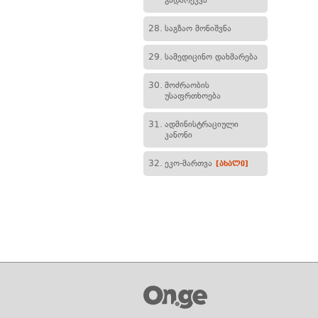
გადარეკვა
28.
საგზაო მონიშვნა
29.
სამედიცინო დახმარება
30.
მოძრაობის
უსაფრთხოება
31.
ადმინისტრაციული
კანონი
32.
ეკო-მართვა
[ახალი]