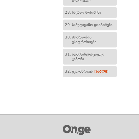
გადარეკვა
28.
საგზაო მონიშვნა
29.
სამედიცინო დახმარება
30.
მოძრაობის
უსაფრთხოება
31.
ადმინისტრაციული
კანონი
32.
ეკო-მართვა
[ახალი]