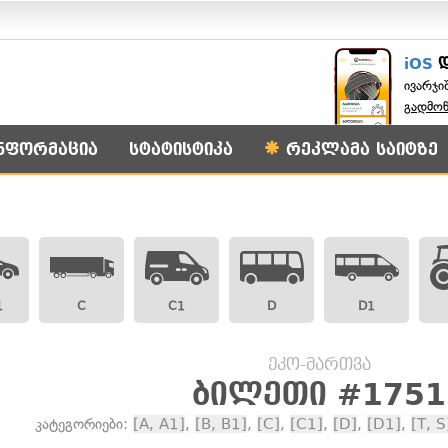
iOS
ივარჯი
გადმო
ნფორმაცია
სტატისტიკა
რეკლამა საიტზე
1
C
C1
D
D1
ეკო-მართვა
ბილეთი #1751
კატეგორიები:
[A, A1]
,
[B, B1]
,
[C]
,
[C1]
,
[D]
,
[D1]
,
[T, S