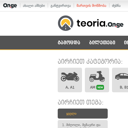
ახალი ამბები
განტვირთვა
მართვის მოწმობა
ძებნა
გამოცდა
ბილეთები
ი
აირჩიეთ კატეგორია:
A, A1
AM
B, B
NEW
აირჩიეთ თემა:
ყველა
1.
მძღოლი, მგზავრი და