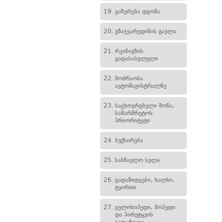
19.
გაჩერება დგომა
20.
გზაჯვარედინის გავლა
21.
რკინიგზის
გადასასვლელი
22.
მოძრაობა
ავტომაგისტრალზე
23.
საცხოვრებელი ზონა,
სამარშრუტოს
პრიორიტეტი
24.
ბუქსირება
25.
სასწავლო სვლა
26.
გადაზიდვები, ხალხი,
ტვირთი
27.
ველოსიპედი, მოპედი
და პირუტყვის