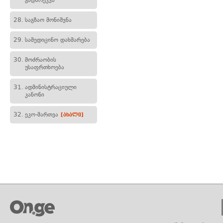
გადარეკვა
28.
საგზაო მონიშვნა
29.
სამედიცინო დახმარება
30.
მოძრაობის
უსაფრთხოება
31.
ადმინისტრაციული
კანონი
32.
ეკო-მართვა
[ახალი]