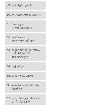
19.
გაჩერება დგომა
20.
გზაჯვარედინის გავლა
21.
რკინიგზის
გადასასვლელი
22.
მოძრაობა
ავტომაგისტრალზე
23.
საცხოვრებელი ზონა,
სამარშრუტოს
პრიორიტეტი
24.
ბუქსირება
25.
სასწავლო სვლა
26.
გადაზიდვები, ხალხი,
ტვირთი
27.
ველოსიპედი, მოპედი
და პირუტყვის