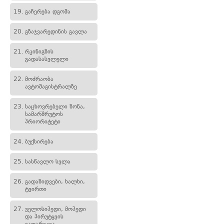
19.
გაჩერება დგომა
20.
გზაჯვარედინის გავლა
21.
რკინიგზის
გადასასვლელი
22.
მოძრაობა
ავტომაგისტრალზე
23.
საცხოვრებელი ზონა,
სამარშრუტოს
პრიორიტეტი
24.
ბუქსირება
25.
სასწავლო სვლა
26.
გადაზიდვები, ხალხი,
ტვირთი
27.
ველოსიპედი, მოპედი
და პირუტყვის