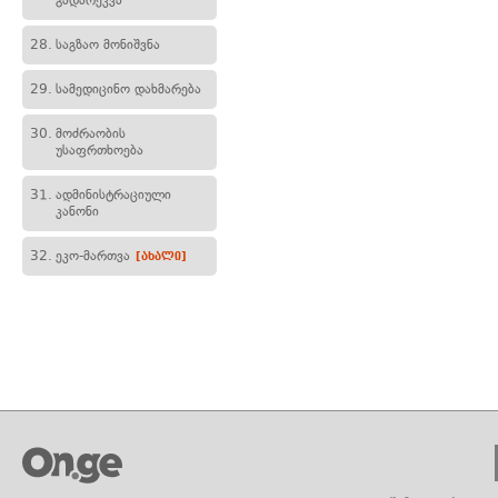
გადარეკვა
28.
საგზაო მონიშვნა
29.
სამედიცინო დახმარება
30.
მოძრაობის
უსაფრთხოება
31.
ადმინისტრაციული
კანონი
32.
ეკო-მართვა
[ახალი]