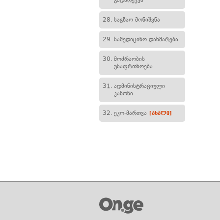
გადარეკვა
28.
საგზაო მონიშვნა
29.
სამედიცინო დახმარება
30.
მოძრაობის
უსაფრთხოება
31.
ადმინისტრაციული
კანონი
32.
ეკო-მართვა
[ახალი]