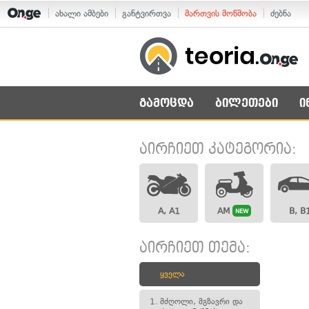
ახალი ამბები
განტვირთვა
მართვის მოწმობა
ძებნა
გამოცდა
ბილეთები
ი
აირჩიეთ კატეგორია:
A, A1
AM
B, B
NEW
აირჩიეთ თემა:
ყველა
1.
მძღოლი, მგზავრი და