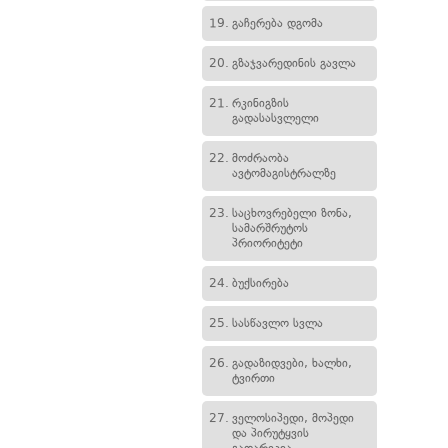
19.
გაჩერება დგომა
20.
გზაჯვარედინის გავლა
21.
რკინიგზის
გადასასვლელი
22.
მოძრაობა
ავტომაგისტრალზე
23.
საცხოვრებელი ზონა,
სამარშრუტოს
პრიორიტეტი
24.
ბუქსირება
25.
სასწავლო სვლა
26.
გადაზიდვები, ხალხი,
ტვირთი
27.
ველოსიპედი, მოპედი
და პირუტყვის