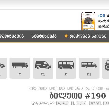
iOS
ივარჯი
გადმო
ნფორმაცია
სტატისტიკა
რეკლამა საიტზე
1
C
C1
D
D1
ველოსიპედი, მოპედი და პირუტყვის გ
ბილეთი #190
კატეგორიები:
[A, A1]
,
[]
,
[T, S]
,
[Tram]
,
[B