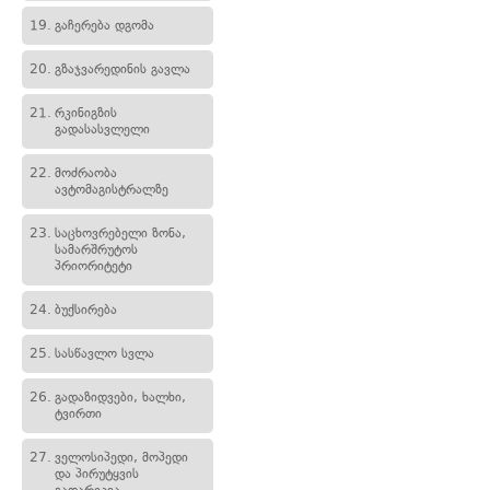
19.
გაჩერება დგომა
20.
გზაჯვარედინის გავლა
21.
რკინიგზის
გადასასვლელი
22.
მოძრაობა
ავტომაგისტრალზე
23.
საცხოვრებელი ზონა,
სამარშრუტოს
პრიორიტეტი
24.
ბუქსირება
25.
სასწავლო სვლა
26.
გადაზიდვები, ხალხი,
ტვირთი
27.
ველოსიპედი, მოპედი
და პირუტყვის