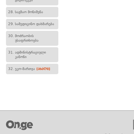
გადარეკვა
28.
საგზაო მონიშვნა
29.
სამედიცინო დახმარება
30.
მოძრაობის
უსაფრთხოება
31.
ადმინისტრაციული
კანონი
32.
ეკო-მართვა
[ახალი]