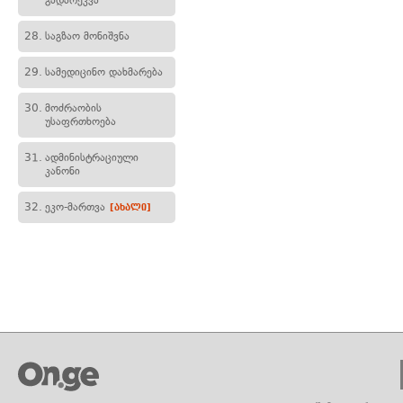
გადარეკვა
28.
საგზაო მონიშვნა
29.
სამედიცინო დახმარება
30.
მოძრაობის
უსაფრთხოება
31.
ადმინისტრაციული
კანონი
32.
ეკო-მართვა
[ახალი]