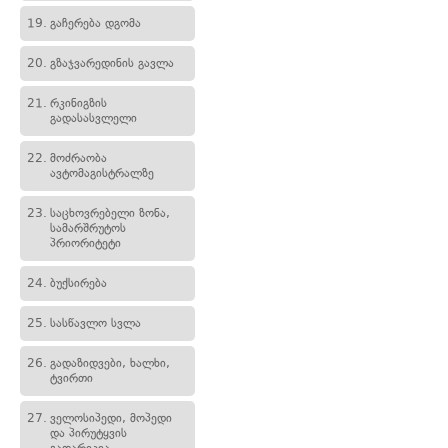
19.
გაჩერება დგომა
20.
გზაჯვარედინის გავლა
21.
რკინიგზის
გადასასვლელი
22.
მოძრაობა
ავტომაგისტრალზე
23.
საცხოვრებელი ზონა,
სამარშრუტოს
პრიორიტეტი
24.
ბუქსირება
25.
სასწავლო სვლა
26.
გადაზიდვები, ხალხი,
ტვირთი
27.
ველოსიპედი, მოპედი
და პირუტყვის