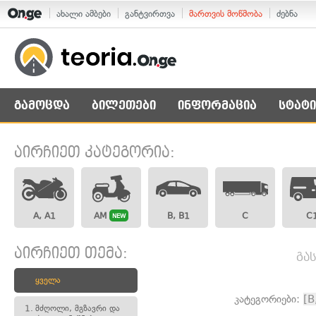
ახალი ამბები
განტვირთვა
მართვის მოწმობა
ძებნა
გამოცდა
ბილეთები
ინფორმაცია
სტატი
აირჩიეთ კატეგორია:
A, A1
AM
B, B1
C
C
NEW
აირჩიეთ თემა:
გა
ყველა
კატეგორიები:
[B
1.
მძღოლი, მგზავრი და