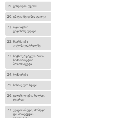
19.
გაჩერება დგომა
20.
გზაჯვარედინის გავლა
21.
რკინიგზის
გადასასვლელი
22.
მოძრაობა
ავტომაგისტრალზე
23.
საცხოვრებელი ზონა,
სამარშრუტოს
პრიორიტეტი
24.
ბუქსირება
25.
სასწავლო სვლა
26.
გადაზიდვები, ხალხი,
ტვირთი
27.
ველოსიპედი, მოპედი
და პირუტყვის