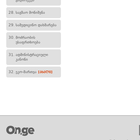
გადარეკვა
28.
საგზაო მონიშვნა
29.
სამედიცინო დახმარება
30.
მოძრაობის
უსაფრთხოება
31.
ადმინისტრაციული
კანონი
32.
ეკო-მართვა
[ახალი]