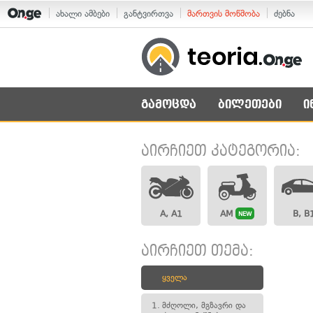
ახალი ამბები
განტვირთვა
მართვის მოწმობა
ძებნა
გამოცდა
ბილეთები
ი
აირჩიეთ კატეგორია:
A, A1
AM
B, B
NEW
აირჩიეთ თემა:
ყველა
1.
მძღოლი, მგზავრი და