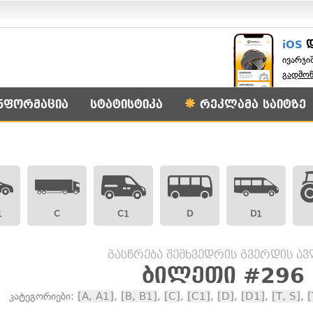
iOS
ივარჯი
გადმო
ნფორმაცია
სტატისტიკა
რეკლამა საიტზე
1
C
C1
D
D1
გასწრება შემხვედრის გვერდის ა
ბილეთი #296
კატეგორიები:
[A, A1]
,
[B, B1]
,
[C]
,
[C1]
,
[D]
,
[D1]
,
[T, S]
,
[