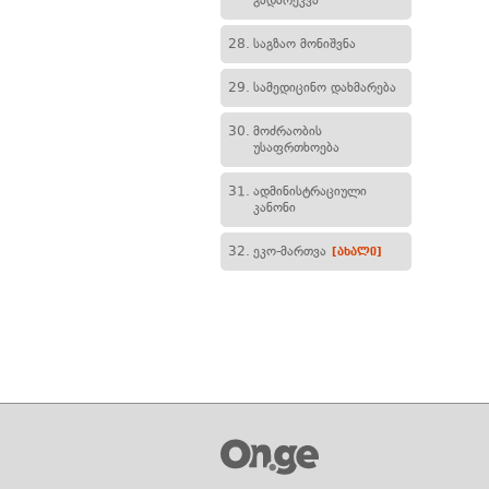
გადარეკვა
28.
საგზაო მონიშვნა
29.
სამედიცინო დახმარება
30.
მოძრაობის
უსაფრთხოება
31.
ადმინისტრაციული
კანონი
32.
ეკო-მართვა
[ახალი]