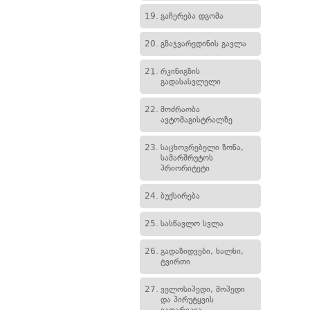
19.
გაჩერება დგომა
20.
გზაჯვარედინის გავლა
21.
რკინიგზის
გადასასვლელი
22.
მოძრაობა
ავტომაგისტრალზე
23.
საცხოვრებელი ზონა,
სამარშრუტოს
პრიორიტეტი
24.
ბუქსირება
25.
სასწავლო სვლა
26.
გადაზიდვები, ხალხი,
ტვირთი
27.
ველოსიპედი, მოპედი
და პირუტყვის