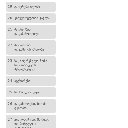
19.
გაჩერება დგომა
20.
გზაჯვარედინის გავლა
21.
რკინიგზის
გადასასვლელი
22.
მოძრაობა
ავტომაგისტრალზე
23.
საცხოვრებელი ზონა,
სამარშრუტოს
პრიორიტეტი
24.
ბუქსირება
25.
სასწავლო სვლა
26.
გადაზიდვები, ხალხი,
ტვირთი
27.
ველოსიპედი, მოპედი
და პირუტყვის