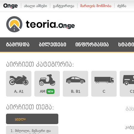
ახალი ამბები
განტვირთვა
მართვის მოწმობა
ძებნა
გამოცდა
ბილეთები
ინფორმაცია
სტატი
აირჩიეთ კატეგორია:
A, A1
AM
B, B1
C
C
NEW
აირჩიეთ თემა:
გა
ყველა
კატ
1.
მძღოლი, მგზავრი და