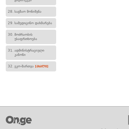
გადარეკვა
28.
საგზაო მონიშვნა
29.
სამედიცინო დახმარება
30.
მოძრაობის
უსაფრთხოება
31.
ადმინისტრაციული
კანონი
32.
ეკო-მართვა
[ახალი]