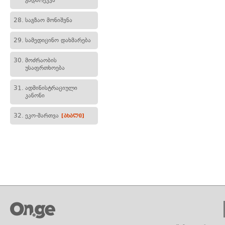
გადარეკვა
28.
საგზაო მონიშვნა
29.
სამედიცინო დახმარება
30.
მოძრაობის
უსაფრთხოება
31.
ადმინისტრაციული
კანონი
32.
ეკო-მართვა
[ახალი]