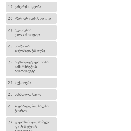
19.
გაჩერება დგომა
20.
გზაჯვარედინის გავლა
21.
რკინიგზის
გადასასვლელი
22.
მოძრაობა
ავტომაგისტრალზე
23.
საცხოვრებელი ზონა,
სამარშრუტოს
პრიორიტეტი
24.
ბუქსირება
25.
სასწავლო სვლა
26.
გადაზიდვები, ხალხი,
ტვირთი
27.
ველოსიპედი, მოპედი
და პირუტყვის