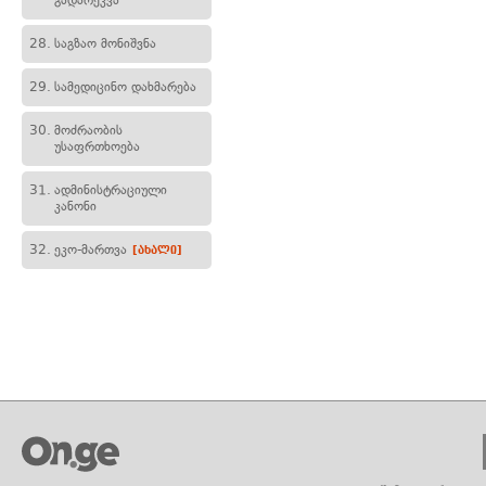
გადარეკვა
28.
საგზაო მონიშვნა
29.
სამედიცინო დახმარება
30.
მოძრაობის
უსაფრთხოება
31.
ადმინისტრაციული
კანონი
32.
ეკო-მართვა
[ახალი]