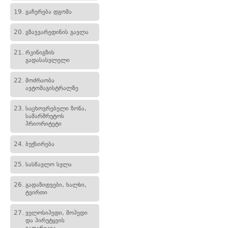
19.
გაჩერება დგომა
20.
გზაჯვარედინის გავლა
21.
რკინიგზის
გადასასვლელი
22.
მოძრაობა
ავტომაგისტრალზე
23.
საცხოვრებელი ზონა,
სამარშრუტოს
პრიორიტეტი
24.
ბუქსირება
25.
სასწავლო სვლა
26.
გადაზიდვები, ხალხი,
ტვირთი
27.
ველოსიპედი, მოპედი
და პირუტყვის