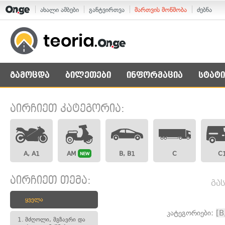
ახალი ამბები
განტვირთვა
მართვის მოწმობა
ძებნა
გამოცდა
ბილეთები
ინფორმაცია
სტატი
აირჩიეთ კატეგორია:
A, A1
AM
B, B1
C
C
NEW
აირჩიეთ თემა:
გა
ყველა
კატეგორიები:
[B
1.
მძღოლი, მგზავრი და