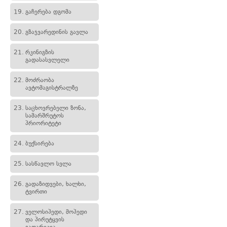
19.
გაჩერება დგომა
20.
გზაჯვარედინის გავლა
21.
რკინიგზის
გადასასვლელი
22.
მოძრაობა
ავტომაგისტრალზე
23.
საცხოვრებელი ზონა,
სამარშრუტოს
პრიორიტეტი
24.
ბუქსირება
25.
სასწავლო სვლა
26.
გადაზიდვები, ხალხი,
ტვირთი
27.
ველოსიპედი, მოპედი
და პირუტყვის