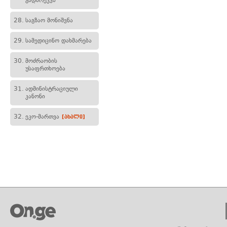
გადარეკვა
28.
საგზაო მონიშვნა
29.
სამედიცინო დახმარება
30.
მოძრაობის
უსაფრთხოება
31.
ადმინისტრაციული
კანონი
32.
ეკო-მართვა
[ახალი]