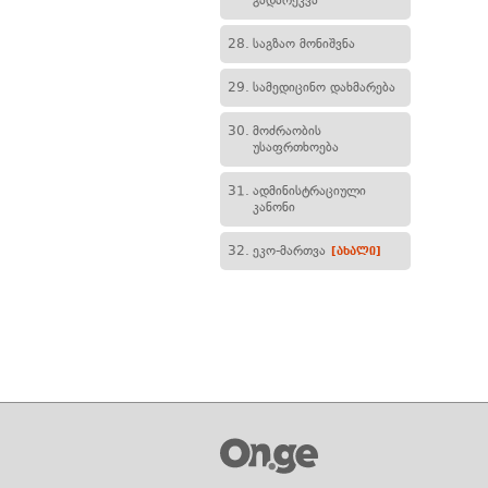
გადარეკვა
28.
საგზაო მონიშვნა
29.
სამედიცინო დახმარება
30.
მოძრაობის
უსაფრთხოება
31.
ადმინისტრაციული
კანონი
32.
ეკო-მართვა
[ახალი]