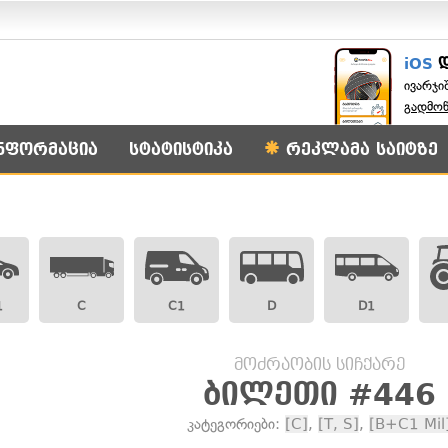
iOS
ივარჯი
გადმო
ნფორმაცია
სტატისტიკა
რეკლამა საიტზე
1
C
C1
D
D1
მოძრაობის სიჩქარე
ბილეთი #446
კატეგორიები:
[C]
,
[T, S]
,
[B+C1 Mil