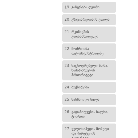
19.
გაჩერება დგომა
20.
გზაჯვარედინის გავლა
21.
რკინიგზის
გადასასვლელი
22.
მოძრაობა
ავტომაგისტრალზე
23.
საცხოვრებელი ზონა,
სამარშრუტოს
პრიორიტეტი
24.
ბუქსირება
25.
სასწავლო სვლა
26.
გადაზიდვები, ხალხი,
ტვირთი
27.
ველოსიპედი, მოპედი
და პირუტყვის