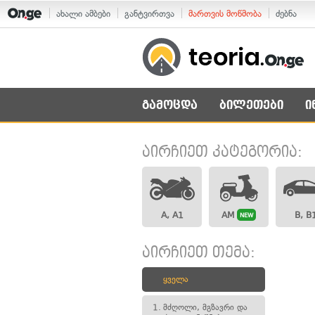
ახალი ამბები
განტვირთვა
მართვის მოწმობა
ძებნა
გამოცდა
ბილეთები
ი
აირჩიეთ კატეგორია:
A, A1
AM
B, B
NEW
აირჩიეთ თემა:
ყველა
1.
მძღოლი, მგზავრი და