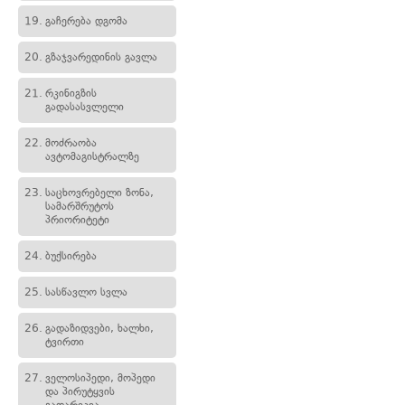
19.
გაჩერება დგომა
20.
გზაჯვარედინის გავლა
21.
რკინიგზის
გადასასვლელი
22.
მოძრაობა
ავტომაგისტრალზე
23.
საცხოვრებელი ზონა,
სამარშრუტოს
პრიორიტეტი
24.
ბუქსირება
25.
სასწავლო სვლა
26.
გადაზიდვები, ხალხი,
ტვირთი
27.
ველოსიპედი, მოპედი
და პირუტყვის