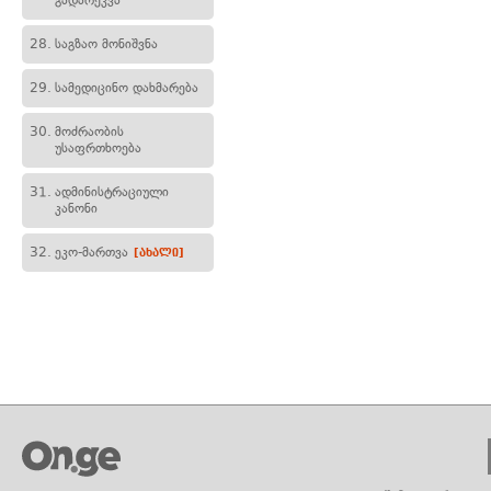
გადარეკვა
28.
საგზაო მონიშვნა
29.
სამედიცინო დახმარება
30.
მოძრაობის
უსაფრთხოება
31.
ადმინისტრაციული
კანონი
32.
ეკო-მართვა
[ახალი]