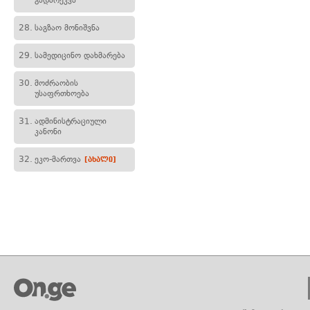
გადარეკვა
28.
საგზაო მონიშვნა
29.
სამედიცინო დახმარება
30.
მოძრაობის
უსაფრთხოება
31.
ადმინისტრაციული
კანონი
32.
ეკო-მართვა
[ახალი]