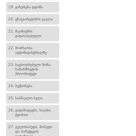
19.
გაჩერება დგომა
20.
გზაჯვარედინის გავლა
21.
რკინიგზის
გადასასვლელი
22.
მოძრაობა
ავტომაგისტრალზე
23.
საცხოვრებელი ზონა,
სამარშრუტოს
პრიორიტეტი
24.
ბუქსირება
25.
სასწავლო სვლა
26.
გადაზიდვები, ხალხი,
ტვირთი
27.
ველოსიპედი, მოპედი
და პირუტყვის