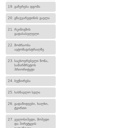
19.
გაჩერება დგომა
20.
გზაჯვარედინის გავლა
21.
რკინიგზის
გადასასვლელი
22.
მოძრაობა
ავტომაგისტრალზე
23.
საცხოვრებელი ზონა,
სამარშრუტოს
პრიორიტეტი
24.
ბუქსირება
25.
სასწავლო სვლა
26.
გადაზიდვები, ხალხი,
ტვირთი
27.
ველოსიპედი, მოპედი
და პირუტყვის