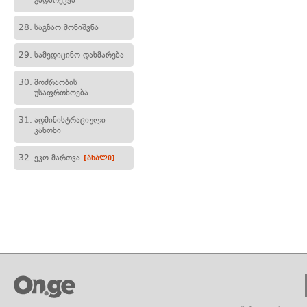
გადარეკვა
28.
საგზაო მონიშვნა
29.
სამედიცინო დახმარება
30.
მოძრაობის
უსაფრთხოება
31.
ადმინისტრაციული
კანონი
32.
ეკო-მართვა
[ახალი]