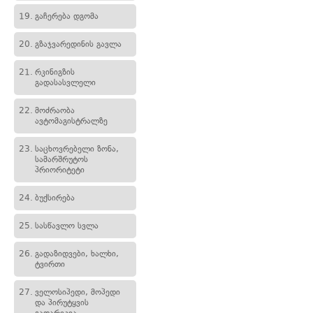
19.
გაჩერება დგომა
20.
გზაჯვარედინის გავლა
21.
რკინიგზის
გადასასვლელი
22.
მოძრაობა
ავტომაგისტრალზე
23.
საცხოვრებელი ზონა,
სამარშრუტოს
პრიორიტეტი
24.
ბუქსირება
25.
სასწავლო სვლა
26.
გადაზიდვები, ხალხი,
ტვირთი
27.
ველოსიპედი, მოპედი
და პირუტყვის