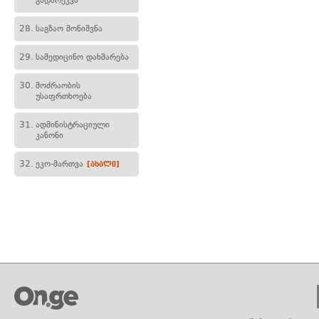
გადარეკვა
28.
საგზაო მონიშვნა
29.
სამედიცინო დახმარება
30.
მოძრაობის
უსაფრთხოება
31.
ადმინისტრაციული
კანონი
32.
ეკო-მართვა
[ახალი]