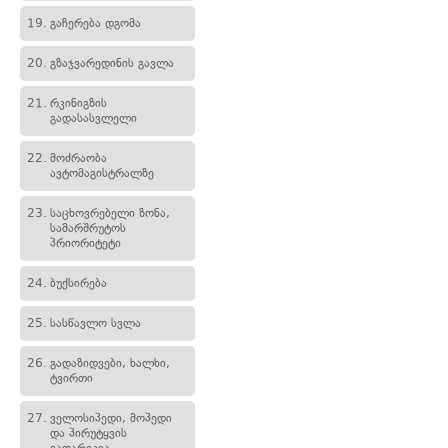
19.
გაჩერება დგომა
20.
გზაჯვარედინის გავლა
21.
რკინიგზის
გადასასვლელი
22.
მოძრაობა
ავტომაგისტრალზე
23.
საცხოვრებელი ზონა,
სამარშრუტოს
პრიორიტეტი
24.
ბუქსირება
25.
სასწავლო სვლა
26.
გადაზიდვები, ხალხი,
ტვირთი
27.
ველოსიპედი, მოპედი
და პირუტყვის