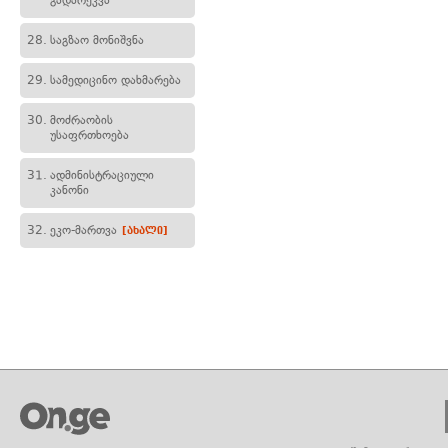
გადარეკვა
28.
საგზაო მონიშვნა
29.
სამედიცინო დახმარება
30.
მოძრაობის
უსაფრთხოება
31.
ადმინისტრაციული
კანონი
32.
ეკო-მართვა
[ახალი]