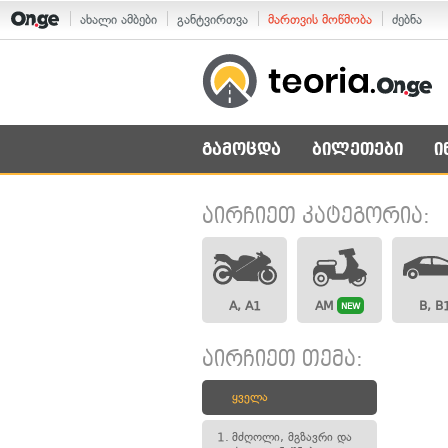
ახალი ამბები
განტვირთვა
მართვის მოწმობა
ძებნა
გამოცდა
ბილეთები
ი
აირჩიეთ კატეგორია:
A, A1
AM
B, B
NEW
აირჩიეთ თემა:
ყველა
1.
მძღოლი, მგზავრი და