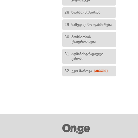
გადარეკვა
28.
საგზაო მონიშვნა
29.
სამედიცინო დახმარება
30.
მოძრაობის
უსაფრთხოება
31.
ადმინისტრაციული
კანონი
32.
ეკო-მართვა
[ახალი]