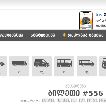
iOS
ივარჯი
გადმო
ნფორმაცია
სტატისტიკა
რეკლამა საიტზე
1
C
C1
D
D1
ბუქსირება
ბილეთი #556
კატეგორიები:
[A, A1]
,
[B, B1]
,
[C]
,
[D]
,
[T, S]
,
[Tr