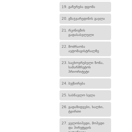
19.
გაჩერება დგომა
20.
გზაჯვარედინის გავლა
21.
რკინიგზის
გადასასვლელი
22.
მოძრაობა
ავტომაგისტრალზე
23.
საცხოვრებელი ზონა,
სამარშრუტოს
პრიორიტეტი
24.
ბუქსირება
25.
სასწავლო სვლა
26.
გადაზიდვები, ხალხი,
ტვირთი
27.
ველოსიპედი, მოპედი
და პირუტყვის