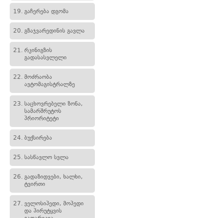
19.
გაჩერება დგომა
20.
გზაჯვარედინის გავლა
21.
რკინიგზის
გადასასვლელი
22.
მოძრაობა
ავტომაგისტრალზე
23.
საცხოვრებელი ზონა,
სამარშრუტოს
პრიორიტეტი
24.
ბუქსირება
25.
სასწავლო სვლა
26.
გადაზიდვები, ხალხი,
ტვირთი
27.
ველოსიპედი, მოპედი
და პირუტყვის