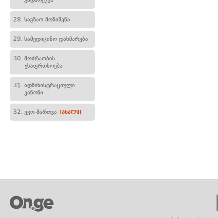
გადარეკვა
28.
საგზაო მონიშვნა
29.
სამედიცინო დახმარება
30.
მოძრაობის
უსაფრთხოება
31.
ადმინისტრაციული
კანონი
32.
ეკო-მართვა
[ახალი]