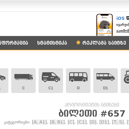
iOS
ივარჯი
გადმო
ნფორმაცია
სტატისტიკა
რეკლამა საიტზე
1
C
C1
D
D1
პრიორიტეტის ნიშნები
ბილეთი #657
კატეგორიები:
[A, A1]
,
[B, B1]
,
[C]
,
[C1]
,
[D]
,
[D1]
,
[T, S]
,
[