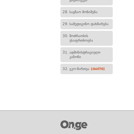
გადარეკვა
28.
საგზაო მონიშვნა
29.
სამედიცინო დახმარება
30.
მოძრაობის
უსაფრთხოება
31.
ადმინისტრაციული
კანონი
32.
ეკო-მართვა
[ახალი]