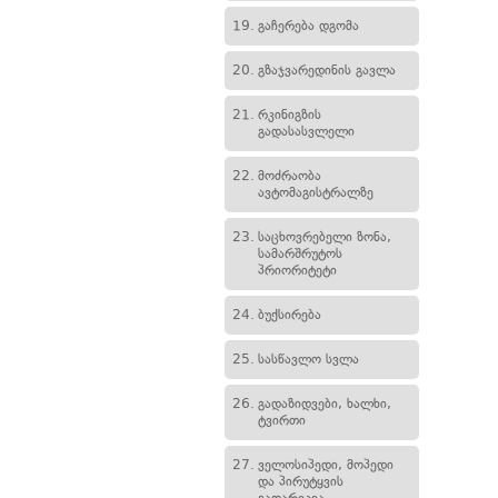
19.
გაჩერება დგომა
20.
გზაჯვარედინის გავლა
21.
რკინიგზის
გადასასვლელი
22.
მოძრაობა
ავტომაგისტრალზე
23.
საცხოვრებელი ზონა,
სამარშრუტოს
პრიორიტეტი
24.
ბუქსირება
25.
სასწავლო სვლა
26.
გადაზიდვები, ხალხი,
ტვირთი
27.
ველოსიპედი, მოპედი
და პირუტყვის