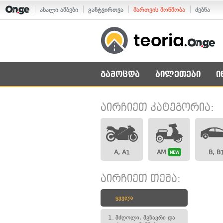
ახალი ამბები
განტვირთვა
მართვის მოწმობა
ძებნა
გამოცდა
ბილეთები
ი
აირჩიეთ კატეგორია:
A, A1
AM
B, B
NEW
აირჩიეთ თემა:
ყველა
1.
მძღოლი, მგზავრი და