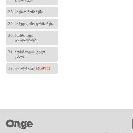
გადარეკვა
28.
საგზაო მონიშვნა
29.
სამედიცინო დახმარება
30.
მოძრაობის
უსაფრთხოება
31.
ადმინისტრაციული
კანონი
32.
ეკო-მართვა
[ახალი]