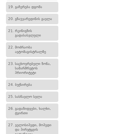
19.
გაჩერება დგომა
20.
გზაჯვარედინის გავლა
21.
რკინიგზის
გადასასვლელი
22.
მოძრაობა
ავტომაგისტრალზე
23.
საცხოვრებელი ზონა,
სამარშრუტოს
პრიორიტეტი
24.
ბუქსირება
25.
სასწავლო სვლა
26.
გადაზიდვები, ხალხი,
ტვირთი
27.
ველოსიპედი, მოპედი
და პირუტყვის