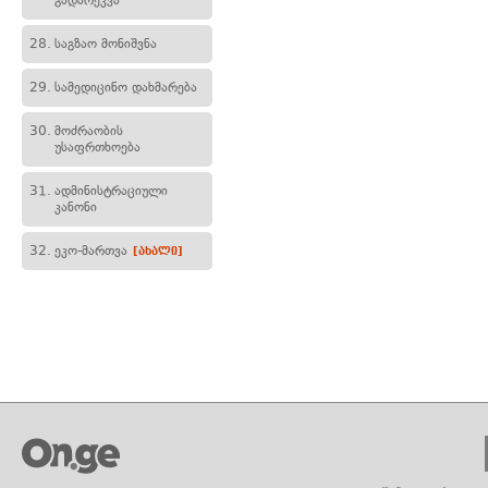
გადარეკვა
28.
საგზაო მონიშვნა
29.
სამედიცინო დახმარება
30.
მოძრაობის
უსაფრთხოება
31.
ადმინისტრაციული
კანონი
32.
ეკო-მართვა
[ახალი]