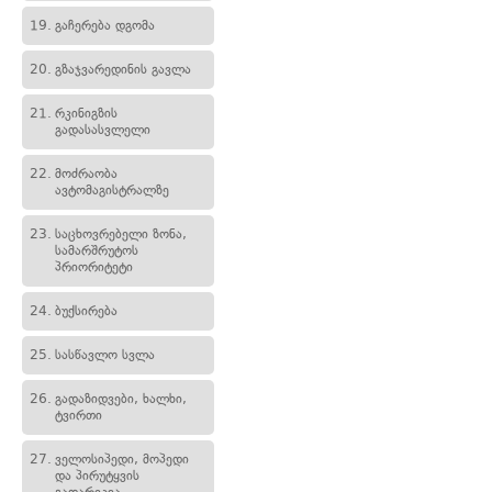
19.
გაჩერება დგომა
20.
გზაჯვარედინის გავლა
21.
რკინიგზის
გადასასვლელი
22.
მოძრაობა
ავტომაგისტრალზე
23.
საცხოვრებელი ზონა,
სამარშრუტოს
პრიორიტეტი
24.
ბუქსირება
25.
სასწავლო სვლა
26.
გადაზიდვები, ხალხი,
ტვირთი
27.
ველოსიპედი, მოპედი
და პირუტყვის