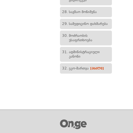
გადარეკვა
28.
საგზაო მონიშვნა
29.
სამედიცინო დახმარება
30.
მოძრაობის
უსაფრთხოება
31.
ადმინისტრაციული
კანონი
32.
ეკო-მართვა
[ახალი]