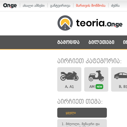
ახალი ამბები
განტვირთვა
მართვის მოწმობა
ძებნა
გამოცდა
ბილეთები
ი
აირჩიეთ კატეგორია:
A, A1
AM
B, B
NEW
აირჩიეთ თემა:
ყველა
1.
მძღოლი, მგზავრი და