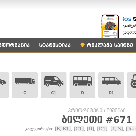
iOS
ივარჯი
გადმო
ნფორმაცია
სტატისტიკა
რეკლამა საიტზე
1
C
C1
D
D1
პრიორიტეტის ნიშნები
ბილეთი #671
კატეგორიები:
[B, B1]
,
[C1]
,
[D]
,
[D1]
,
[T, S]
,
[Tra