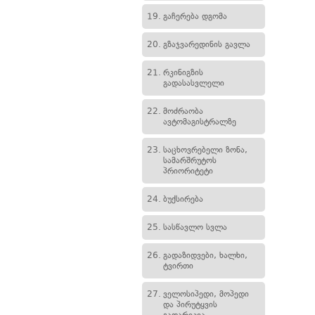
19.
გაჩერება დგომა
20.
გზაჯვარედინის გავლა
21.
რკინიგზის
გადასასვლელი
22.
მოძრაობა
ავტომაგისტრალზე
23.
საცხოვრებელი ზონა,
სამარშრუტოს
პრიორიტეტი
24.
ბუქსირება
25.
სასწავლო სვლა
26.
გადაზიდვები, ხალხი,
ტვირთი
27.
ველოსიპედი, მოპედი
და პირუტყვის