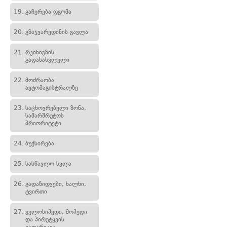
19.
გაჩერება დგომა
20.
გზაჯვარედინის გავლა
21.
რკინიგზის
გადასასვლელი
22.
მოძრაობა
ავტომაგისტრალზე
23.
საცხოვრებელი ზონა,
სამარშრუტოს
პრიორიტეტი
24.
ბუქსირება
25.
სასწავლო სვლა
26.
გადაზიდვები, ხალხი,
ტვირთი
27.
ველოსიპედი, მოპედი
და პირუტყვის