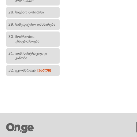
გადარეკვა
28.
საგზაო მონიშვნა
29.
სამედიცინო დახმარება
30.
მოძრაობის
უსაფრთხოება
31.
ადმინისტრაციული
კანონი
32.
ეკო-მართვა
[ახალი]