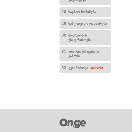
გადარეკვა
28.
საგზაო მონიშვნა
29.
სამედიცინო დახმარება
30.
მოძრაობის
უსაფრთხოება
31.
ადმინისტრაციული
კანონი
32.
ეკო-მართვა
[ახალი]