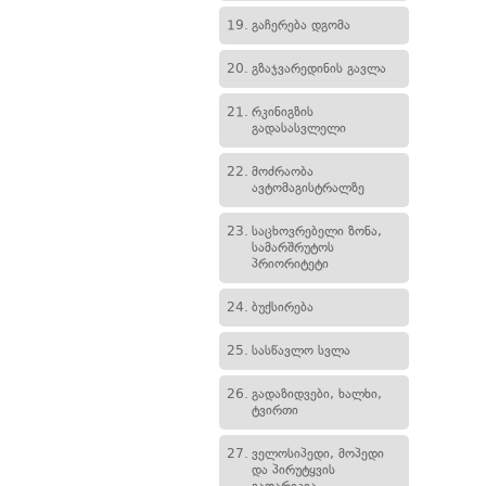
19.
გაჩერება დგომა
20.
გზაჯვარედინის გავლა
21.
რკინიგზის
გადასასვლელი
22.
მოძრაობა
ავტომაგისტრალზე
23.
საცხოვრებელი ზონა,
სამარშრუტოს
პრიორიტეტი
24.
ბუქსირება
25.
სასწავლო სვლა
26.
გადაზიდვები, ხალხი,
ტვირთი
27.
ველოსიპედი, მოპედი
და პირუტყვის