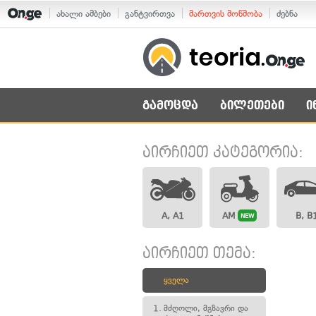
ახალი ამბები
განტვირთვა
მართვის მოწმობა
ძებნა
გამოცდა
ბილეთები
ი
აირჩიეთ კატეგორია:
A, A1
AM
B, B
NEW
აირჩიეთ თემა:
ყველა
1.
მძღოლი, მგზავრი და