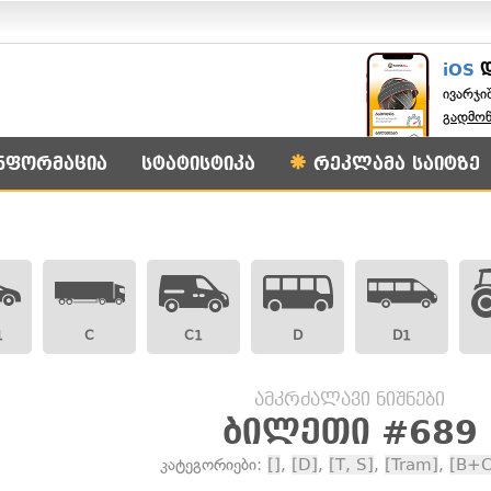
iOS
ივარჯი
გადმო
ნფორმაცია
სტატისტიკა
რეკლამა საიტზე
1
C
C1
D
D1
ამკრძალავი ნიშნები
ბილეთი #689
კატეგორიები:
[]
,
[D]
,
[T, S]
,
[Tram]
,
[B+C