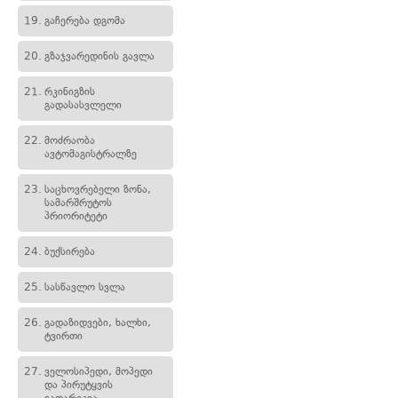
19.
გაჩერება დგომა
20.
გზაჯვარედინის გავლა
21.
რკინიგზის
გადასასვლელი
22.
მოძრაობა
ავტომაგისტრალზე
23.
საცხოვრებელი ზონა,
სამარშრუტოს
პრიორიტეტი
24.
ბუქსირება
25.
სასწავლო სვლა
26.
გადაზიდვები, ხალხი,
ტვირთი
27.
ველოსიპედი, მოპედი
და პირუტყვის