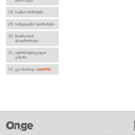
გადარეკვა
28.
საგზაო მონიშვნა
29.
სამედიცინო დახმარება
30.
მოძრაობის
უსაფრთხოება
31.
ადმინისტრაციული
კანონი
32.
ეკო-მართვა
[ახალი]