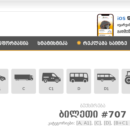
iOS
ივარჯი
გადმო
ნფორმაცია
სტატისტიკა
რეკლამა საიტზე
1
C
C1
D
D1
ბუქსირება
ბილეთი #707
კატეგორიები:
[A, A1]
,
[C]
,
[D]
,
[B+C1 