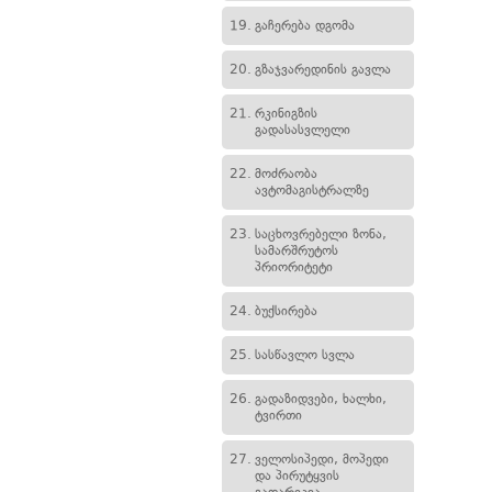
19.
გაჩერება დგომა
20.
გზაჯვარედინის გავლა
21.
რკინიგზის
გადასასვლელი
22.
მოძრაობა
ავტომაგისტრალზე
23.
საცხოვრებელი ზონა,
სამარშრუტოს
პრიორიტეტი
24.
ბუქსირება
25.
სასწავლო სვლა
26.
გადაზიდვები, ხალხი,
ტვირთი
27.
ველოსიპედი, მოპედი
და პირუტყვის