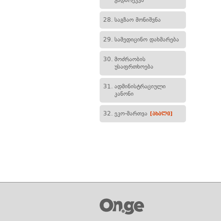
გადარეკვა
28.
საგზაო მონიშვნა
29.
სამედიცინო დახმარება
30.
მოძრაობის
უსაფრთხოება
31.
ადმინისტრაციული
კანონი
32.
ეკო-მართვა
[ახალი]