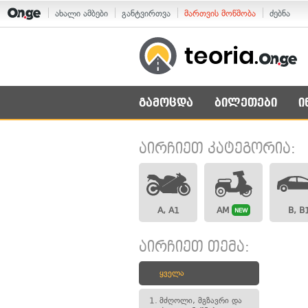
ახალი ამბები
განტვირთვა
მართვის მოწმობა
ძებნა
გამოცდა
ბილეთები
ი
აირჩიეთ კატეგორია:
A, A1
AM
B, B
NEW
აირჩიეთ თემა:
ყველა
1.
მძღოლი, მგზავრი და