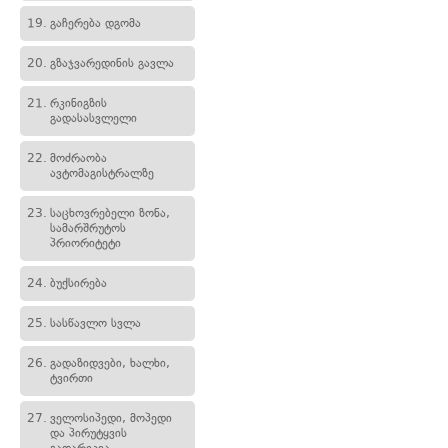
19.
გაჩერება დგომა
20.
გზაჯვარედინის გავლა
21.
რკინიგზის
გადასასვლელი
22.
მოძრაობა
ავტომაგისტრალზე
23.
საცხოვრებელი ზონა,
სამარშრუტოს
პრიორიტეტი
24.
ბუქსირება
25.
სასწავლო სვლა
26.
გადაზიდვები, ხალხი,
ტვირთი
27.
ველოსიპედი, მოპედი
და პირუტყვის