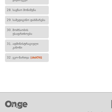
გადარეკვა
28.
საგზაო მონიშვნა
29.
სამედიცინო დახმარება
30.
მოძრაობის
უსაფრთხოება
31.
ადმინისტრაციული
კანონი
32.
ეკო-მართვა
[ახალი]