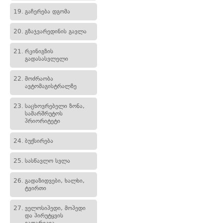
19.
გაჩერება დგომა
20.
გზაჯვარედინის გავლა
21.
რკინიგზის
გადასასვლელი
22.
მოძრაობა
ავტომაგისტრალზე
23.
საცხოვრებელი ზონა,
სამარშრუტოს
პრიორიტეტი
24.
ბუქსირება
25.
სასწავლო სვლა
26.
გადაზიდვები, ხალხი,
ტვირთი
27.
ველოსიპედი, მოპედი
და პირუტყვის