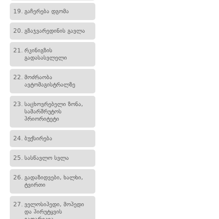
19.
გაჩერება დგომა
20.
გზაჯვარედინის გავლა
21.
რკინიგზის
გადასასვლელი
22.
მოძრაობა
ავტომაგისტრალზე
23.
საცხოვრებელი ზონა,
სამარშრუტოს
პრიორიტეტი
24.
ბუქსირება
25.
სასწავლო სვლა
26.
გადაზიდვები, ხალხი,
ტვირთი
27.
ველოსიპედი, მოპედი
და პირუტყვის