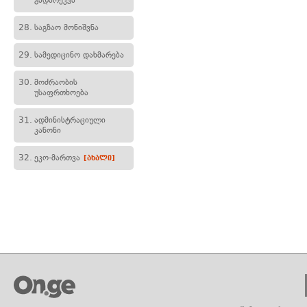
გადარეკვა
28.
საგზაო მონიშვნა
29.
სამედიცინო დახმარება
30.
მოძრაობის
უსაფრთხოება
31.
ადმინისტრაციული
კანონი
32.
ეკო-მართვა
[ახალი]