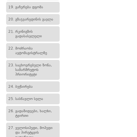
19.
გაჩერება დგომა
20.
გზაჯვარედინის გავლა
21.
რკინიგზის
გადასასვლელი
22.
მოძრაობა
ავტომაგისტრალზე
23.
საცხოვრებელი ზონა,
სამარშრუტოს
პრიორიტეტი
24.
ბუქსირება
25.
სასწავლო სვლა
26.
გადაზიდვები, ხალხი,
ტვირთი
27.
ველოსიპედი, მოპედი
და პირუტყვის