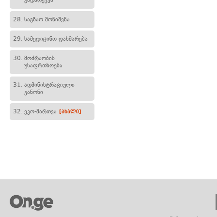
გადარეკვა
28.
საგზაო მონიშვნა
29.
სამედიცინო დახმარება
30.
მოძრაობის
უსაფრთხოება
31.
ადმინისტრაციული
კანონი
32.
ეკო-მართვა
[ახალი]