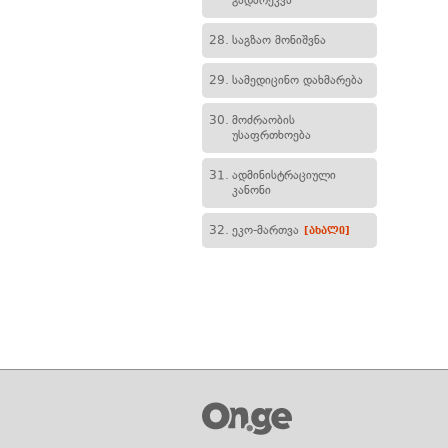
გადარეკვა
28.
საგზაო მონიშვნა
29.
სამედიცინო დახმარება
30.
მოძრაობის
უსაფრთხოება
31.
ადმინისტრაციული
კანონი
32.
ეკო-მართვა
[ახალი]