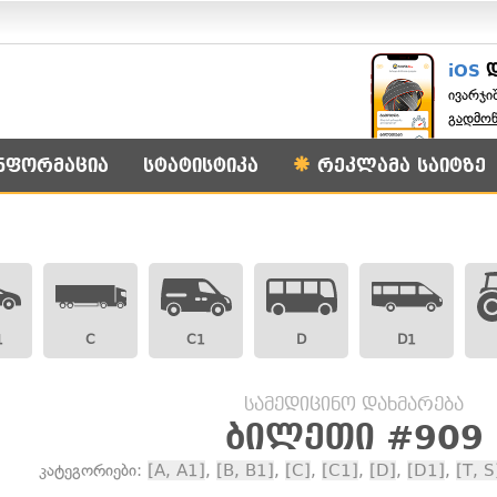
iOS
ივარჯი
გადმო
ნფორმაცია
სტატისტიკა
რეკლამა საიტზე
1
C
C1
D
D1
სამედიცინო დახმარება
ბილეთი #909
კატეგორიები:
[A, A1]
,
[B, B1]
,
[C]
,
[C1]
,
[D]
,
[D1]
,
[T, S