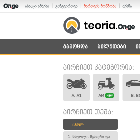
ახალი ამბები
განტვირთვა
მართვის მოწმობა
ძებნა
გამოცდა
ბილეთები
ი
აირჩიეთ კატეგორია:
A, A1
AM
B, B
NEW
აირჩიეთ თემა:
ყველა
1.
მძღოლი, მგზავრი და