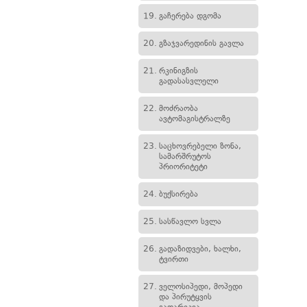
19.
გაჩერება დგომა
20.
გზაჯვარედინის გავლა
21.
რკინიგზის
გადასასვლელი
22.
მოძრაობა
ავტომაგისტრალზე
23.
საცხოვრებელი ზონა,
სამარშრუტოს
პრიორიტეტი
24.
ბუქსირება
25.
სასწავლო სვლა
26.
გადაზიდვები, ხალხი,
ტვირთი
27.
ველოსიპედი, მოპედი
და პირუტყვის