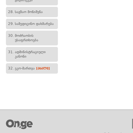
გადარეკვა
28.
საგზაო მონიშვნა
29.
სამედიცინო დახმარება
30.
მოძრაობის
უსაფრთხოება
31.
ადმინისტრაციული
კანონი
32.
ეკო-მართვა
[ახალი]