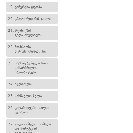
19.
გაჩერება დგომა
20.
გზაჯვარედინის გავლა
21.
რკინიგზის
გადასასვლელი
22.
მოძრაობა
ავტომაგისტრალზე
23.
საცხოვრებელი ზონა,
სამარშრუტოს
პრიორიტეტი
24.
ბუქსირება
25.
სასწავლო სვლა
26.
გადაზიდვები, ხალხი,
ტვირთი
27.
ველოსიპედი, მოპედი
და პირუტყვის