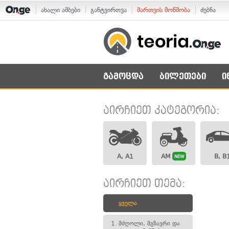
ახალი ამბები
განტვირთვა
მართვის მოწმობა
ძებნა
გამოცდა
ბილეთები
ი
აირჩიეთ კატეგორია:
A, A1
AM
B, B
NEW
აირჩიეთ თემა:
ყველა
1.
მძღოლი, მგზავრი და