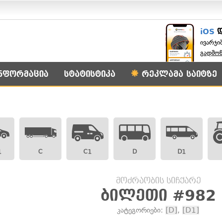
iOS
ივარჯი
გადმო
ნფორმაცია
სტატისტიკა
რეკლამა საიტზე
1
C
C1
D
D1
მოძრაობის სიჩქარე
ბილეთი #982
კატეგორიები:
[D]
,
[D1]