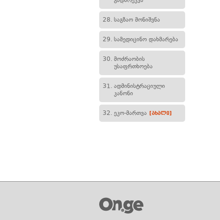
გადარეკვა
28.
საგზაო მონიშვნა
29.
სამედიცინო დახმარება
30.
მოძრაობის
უსაფრთხოება
31.
ადმინისტრაციული
კანონი
32.
ეკო-მართვა
[ახალი]