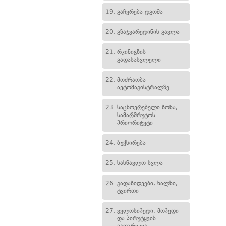
19.
გაჩერება დგომა
20.
გზაჯვარედინის გავლა
21.
რკინიგზის
გადასასვლელი
22.
მოძრაობა
ავტომაგისტრალზე
23.
საცხოვრებელი ზონა,
სამარშრუტოს
პრიორიტეტი
24.
ბუქსირება
25.
სასწავლო სვლა
26.
გადაზიდვები, ხალხი,
ტვირთი
27.
ველოსიპედი, მოპედი
და პირუტყვის